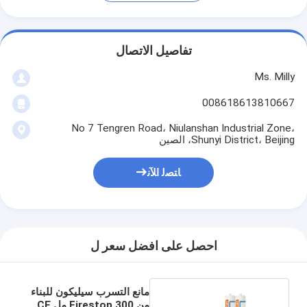
تفاصيل الاتصال
Ms. Milly
008618613810667
No 7 Tengren Road، Niulanshan Industrial Zone،
Shunyi District، Beijing، الصين
ﺎﺘﺼﻟ ﺍﻶﻧ
احصل على افضل سعر ل
مانع التسرب سيليكون للبناء
من Firestop 300 مل CE