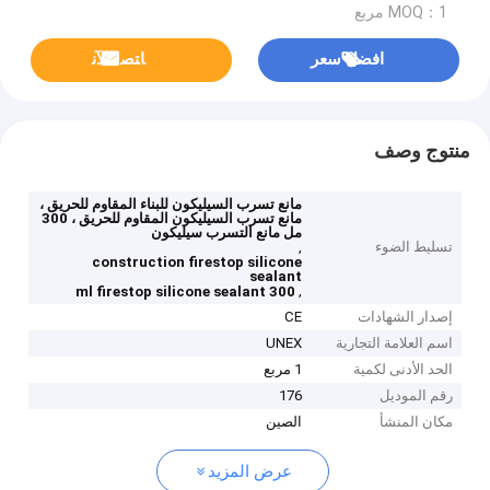
MOQ：1 مربع
افضل سعر
ﺎﺘﺼﻟ ﺍﻶﻧ
منتوج وصف
مانع تسرب السيليكون للبناء المقاوم للحريق ،
مانع تسرب السيليكون المقاوم للحريق ، 300
مل مانع التسرب سيليكون
تسليط الضوء
,
construction firestop silicone
sealant
,
300 ml firestop silicone sealant
إصدار الشهادات
CE
اسم العلامة التجارية
UNEX
الحد الأدنى لكمية
1 مربع
رقم الموديل
176
مكان المنشأ
الصين
عرض المزيد