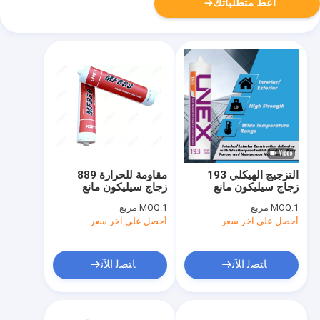
أعط متطلباتك
التزجيج الهيكلي 193
مقاومة للحرارة 889
زجاج سيليكون مانع
زجاج سيليكون مانع
التسرب مقاوم للطقس
التسرب جزء واحد من
1 مربع
MOQ:
1 مربع
MOQ:
العالي
مواد لاصقة محايدة مانعة
أحصل على آخر سعر
أحصل على آخر سعر
لتسرب الماء
ﺎﺘﺼﻟ ﺍﻶﻧ
ﺎﺘﺼﻟ ﺍﻶﻧ