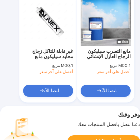
مانع التسرب سيليكون
غير قابلة للتآكل زجاج
الزجاج العازل الإنشائي
محايد سيليكون مانع
165 مكونان
التسرب مواد لاصقة
1 مربع
MOQ:
1 مربع
MOQ:
للتزجيج الإنشائي مانعة
أحصل على آخر سعر
أحصل على آخر سعر
لتسرب الماء
ﺎﺘﺼﻟ ﺍﻶﻧ
ﺎﺘﺼﻟ ﺍﻶﻧ
وفر وقتك
دعنا نتصل بأفضل المنتجات معك.