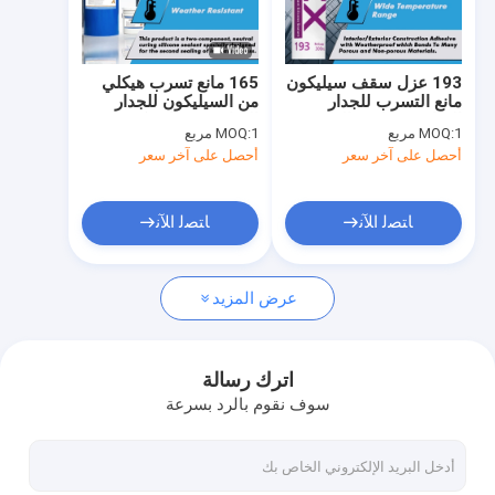
جولة في المعمل
مراقبة الجودة
193 عزل سقف سيليكون
165 مانع تسرب هيكلي
مانع التسرب للجدار
من السيليكون للجدار
اتصل بنا
الساتر ، مقاومة الطقس
الساتر مشترك مكون من
1 مربع
MOQ:
1 مربع
MOQ:
العالية
مكونين للزجاج العازل
أحصل على آخر سعر
أحصل على آخر سعر
أخبار
اطلب اقتباس
ﺎﺘﺼﻟ ﺍﻶﻧ
ﺎﺘﺼﻟ ﺍﻶﻧ
عرض المزيد
زجاج سيليكون مانع التسرب
مانع تسرب التزجيج الهيكلي
اترك رسالة
سوف نقوم بالرد بسرعة
عازل الزجاج العازل
فاصل شباك الومنيوم