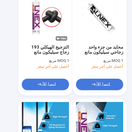
محايد من جزء واحد
التزجيج الهيكلي 193
زجاجي سيليكون مانع
زجاج سيليكون مانع
التسرب سهل الختم
التسرب مقاوم للطقس
1 مربع
MOQ:
1 مربع
MOQ:
العالي
أحصل على آخر سعر
أحصل على آخر سعر
ﺎﺘﺼﻟ ﺍﻶﻧ
ﺎﺘﺼﻟ ﺍﻶﻧ
منزل، بيت
منتجات
معلومات عنا