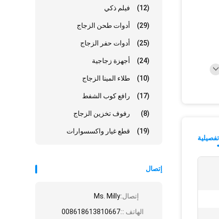
(12)
فيلم ذكي
(29)
أدوات طحن الزجاج
(25)
أدوات حفر الزجاج
(24)
أجهزة زجاجية
(10)
طلاء المينا الزجاج
(17)
رافع كوب الشفط
(8)
رفوف تخزين الزجاج
(19)
قطع غيار واكسسوارات
فصيلية
إتصال
إتصال:
Ms. Milly
الهاتف ::
008618613810667