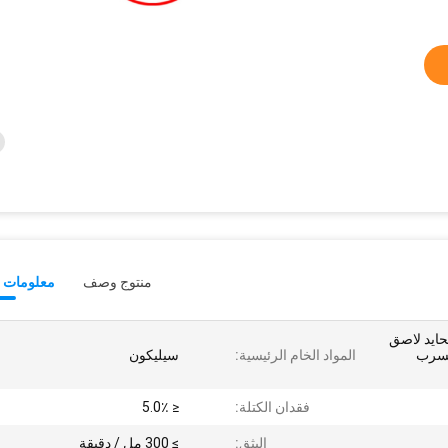
منتوج وصف
معلومات ت
 محايد لاصق
تسرب
المواد الخام الرئيسية:
سيليكون
فقدان الكتلة:
≤ 5.0٪
البثق:
≥ 300 مل / دقيقة