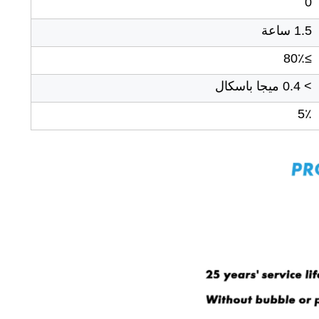
0
1.5 ساعة
≥80٪
> 0.4 ميجا باسكال
5٪