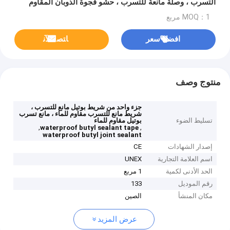
التسرب ، وصلة مانعة للتسرب ، حشو فجوة الذوبان المقاوم
للماء ، السد
MOQ：1 مربع
افضل سعر
ﺎﺘﺼﻟ ﺍﻶﻧ
منتوج وصف
جزء واحد من شريط بوتيل مانع للتسرب ،
شريط مانع للتسرب مقاوم للماء ، مانع تسرب
تسليط الضوء
بوتيل مقاوم للماء
,
,
waterproof butyl sealant tape
waterproof butyl joint sealant
إصدار الشهادات
CE
اسم العلامة التجارية
UNEX
الحد الأدنى لكمية
1 مربع
رقم الموديل
133
مكان المنشأ
الصين
عرض المزيد