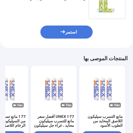
مانعة للتسرب ، حشو فجوة الذوبان
المقاوم للماء ، السد
استمر
المنتجات الموصى بها
مانع التسرب سيليكون
UNEX 177 أفضل سعر
177 مانع تسرب
اللاصق المحايد من
مانع للتسرب سيليكون
من السيليكون لغ
الطوب الأسود
محايد ، غراء جل سيليكون
الرخام اللاصق لل
لاصق للرخام