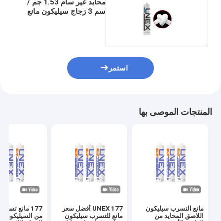
محايد غير سام 1.53 جم /
سم 3 زجاج سيليكون مانع
التسرب
استمر
المنتجات الموصى بها
مانع التسرب سيليكون
UNEX 177 أفضل سعر
177 مانع تسرب
اللاصق المحايد من
مانع للتسرب سيليكون
من السيليكون لغ