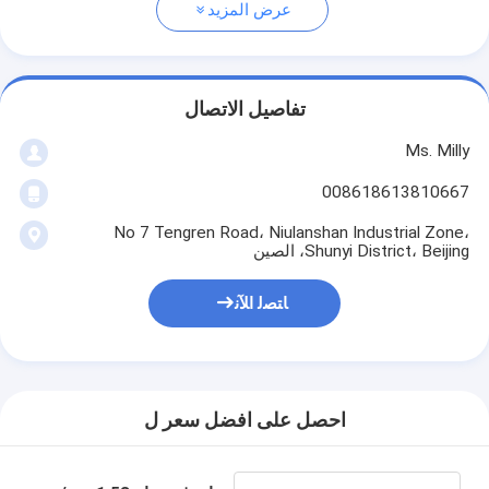
عرض المزيد
تفاصيل الاتصال
Ms. Milly
008618613810667
No 7 Tengren Road، Niulanshan Industrial Zone،
Shunyi District، Beijing، الصين
ﺎﺘﺼﻟ ﺍﻶﻧ
احصل على افضل سعر ل