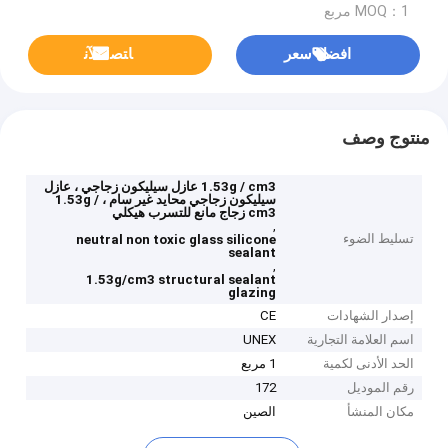
MOQ：1 مربع
افضل سعر
ﺎﺘﺼﻟ ﺍﻶﻧ
منتوج وصف
1.53g / cm3 عازل سيليكون زجاجي ، عازل
سيليكون زجاجي محايد غير سام ، 1.53g /
cm3 زجاج مانع للتسرب هيكلي
,
تسليط الضوء
neutral non toxic glass silicone
sealant
,
1.53g/cm3 structural sealant
glazing
إصدار الشهادات
CE
اسم العلامة التجارية
UNEX
الحد الأدنى لكمية
1 مربع
رقم الموديل
172
مكان المنشأ
الصين