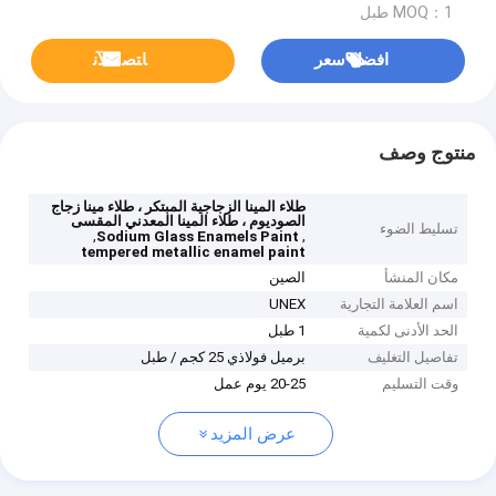
MOQ：1 طبل
افضل سعر
ﺎﺘﺼﻟ ﺍﻶﻧ
منتوج وصف
طلاء المينا الزجاجية المبتكر ، طلاء مينا زجاج
الصوديوم ، طلاء المينا المعدني المقسى
تسليط الضوء
,
,
Sodium Glass Enamels Paint
tempered metallic enamel paint
مكان المنشأ
الصين
اسم العلامة التجارية
UNEX
الحد الأدنى لكمية
1 طبل
تفاصيل التغليف
برميل فولاذي 25 كجم / طبل
وقت التسليم
20-25 يوم عمل
عرض المزيد