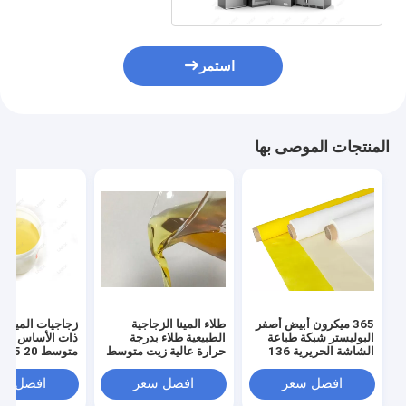
استمر
المنتجات الموصى بها
365 ميكرون أبيض أصفر
طلاء المينا الزجاجية
زجاجيات المينا ا
البوليستر شبكة طباعة
الطبيعية طلاء بدرجة
ذات الأساس الم
الشاشة الحريرية 136
حرارة عالية زيت متوسط
متوسط ​​20 25
سم
افضل سعر
افضل سعر
افضل سع