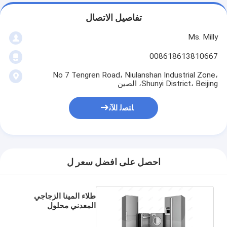
تفاصيل الاتصال
Ms. Milly
008618613810667
No 7 Tengren Road، Niulanshan Industrial Zone،
Shunyi District، Beijing، الصين
ﺎﺘﺼﻟ ﺍﻶﻧ
احصل على افضل سعر ل
طلاء المينا الزجاجي
المعدني محلول
هيدروكسيد الصوديوم