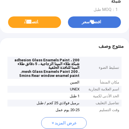
شبكة
MOQ：1 طبل
افضل سعر
ﺎﺘﺼﻟ ﺍﻶﻧ
منتوج وصف
adhesion Glass Enamels Paint ، 200
شبكة طلاء المينا الزجاجية ، 5 دقائق طلاء
تسليط الضوء
المينا للنافذة الخلفية
,
,
200 mesh Glass Enamels Paint
5mins Rear window enamel paint
مكان المنشأ
الصين
اسم العلامة التجارية
UNEX
الحد الأدنى لكمية
1 طبل
تفاصيل التغليف
برميل فولاذي 25 كجم / طبل
وقت التسليم
20-25 يوم عمل
عرض المزيد