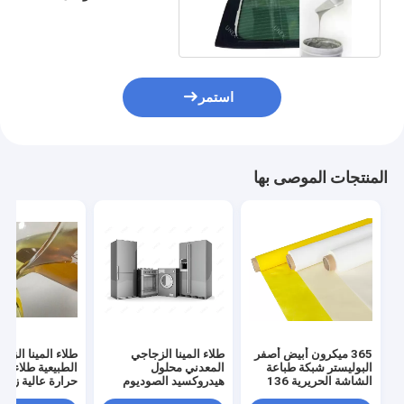
الفضة لصق 200 شبكة
استمر
المنتجات الموصى بها
365 ميكرون أبيض أصفر
طلاء المينا الزجاجي
طلاء المينا الزجا
البوليستر شبكة طباعة
المعدني محلول
الطبيعية طلاء بد
الشاشة الحريرية 136
هيدروكسيد الصوديوم
حرارة عالية زي
سم