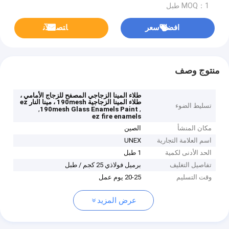
MOQ：1 طبل
افضل سعر
ﺎﺘﺼﻟ ﺍﻶﻧ
منتوج وصف
طلاء المينا الزجاجي المصفح للزجاج الأمامي ،
طلاء المينا الزجاجية 190mesh ، مينا النار ez
تسليط الضوء
,
,
190mesh Glass Enamels Paint
ez fire enamels
مكان المنشأ
الصين
اسم العلامة التجارية
UNEX
الحد الأدنى لكمية
1 طبل
تفاصيل التغليف
برميل فولاذي 25 كجم / طبل
وقت التسليم
20-25 يوم عمل
عرض المزيد