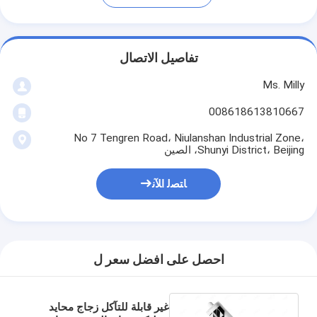
تفاصيل الاتصال
Ms. Milly
008618613810667
No 7 Tengren Road، Niulanshan Industrial Zone،
Shunyi District، Beijing، الصين
ﺎﺘﺼﻟ ﺍﻶﻧ
احصل على افضل سعر ل
غير قابلة للتآكل زجاج محايد