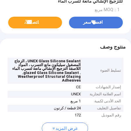
للتزجيج الإنشائي مانعة لتسرب الماء
MOQ：1 مربع
افضل سعر
ﺎﺘﺼﻟ ﺍﻶﻧ
منتوج وصف
UNEX Glass Silicone Sealant ، الزجاج
المصقول سيليكون مانع التسرب ، المواد
اللاصقة التزجيج الإنشائي مانعة لتسرب الماء
تسليط الضوء
,
,
glazed Glass Silicone Sealant
Weatherproof Structural Glazing
Adhesives
إصدار الشهادات
CE
اسم العلامة التجارية
UNEX
الحد الأدنى لكمية
1 مربع
تفاصيل التغليف
24 قطعة / كرتون
رقم الموديل
172
عرض المزيد