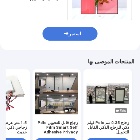
كهربائي ذاتي اللصق 80000
ساعة
استمر
المنتجات الموصى بها
زجاج 0.35 مم Pdlc فيلم
زجاج قابل للتحويل Pdlc
1.5 متر عرض ب
ذكي للزجاج الذكي القابل
Film Smart Self
زجاجي ذكي تصم
للتحويل
Adhesive Privacy
حديث
Glass لجهاز العرض