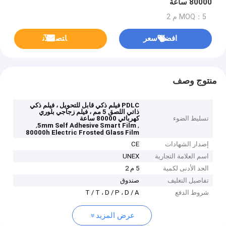
80000 ساعة
MOQ：5 م 2
افضل سعر
ﺎﺘﺼﻟ ﺍﻶﻧ
منتوج وصف
PDLC فيلم ذكي قابل للتحويل ، فيلم ذكي
ذاتي اللصق 5 مم ، فيلم زجاجي بلوري
تسليط الضوء
كهربائي 80000 ساعة
,
,
5mm Self Adhesive Smart Film
80000h Electric Frosted Glass Film
إصدار الشهادات
CE
اسم العلامة التجارية
UNEX
الحد الأدنى لكمية
5 م 2
تفاصيل التغليف
صندوق
شروط الدفع
T / T ، D / P ، D / A
عرض المزيد