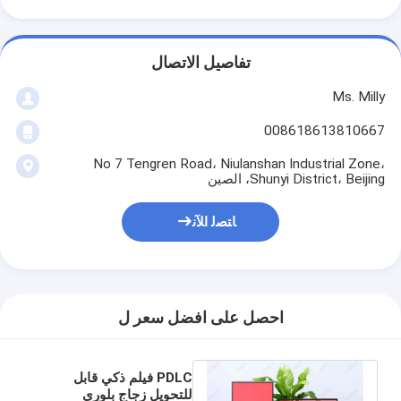
تفاصيل الاتصال
Ms. Milly
008618613810667
No 7 Tengren Road، Niulanshan Industrial Zone،
Shunyi District، Beijing، الصين
ﺎﺘﺼﻟ ﺍﻶﻧ
احصل على افضل سعر ل
PDLC فيلم ذكي قابل
للتحويل زجاج بلوري