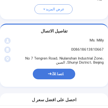
عرض المزيد
تفاصيل الاتصال
Ms. Milly
008618613810667
No 7 Tengren Road، Niulanshan Industrial Zone،
Shunyi District، Beijing، الصين
ﺎﺘﺼﻟ ﺍﻶﻧ
احصل على افضل سعر ل