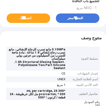
لتجميع باب النافذة
MOQ：1 مربع
افضل سعر
ﺎﺘﺼﻟ ﺍﻶﻧ
منتوج وصف
0.15MPa مانع تسرب للزجاج الإنشائي ، مانع
تسرب زجاج إنشائي 1.8 ساعة ، مادة مانعة
للتسرب من السيليكون من جزئين بولي
تسليط الضوء
سيلوكسان
,
,
1.8h Structural Glazing Sealant
Polysiloxane Two Part Silicone
Sealant
إصدار الشهادات
CE
اسم العلامة التجارية
UNEX
الحد الأدنى لكمية
1 مربع
*300 mL per cartridge, 24
تفاصيل التغليف
pcs/carton;
* 300 مل لكل خرطوشة ، 24
قطعة / كرتون ؛
*500
رقم الموديل
192