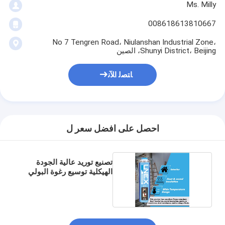
Ms. Milly
008618613810667
No 7 Tengren Road، Niulanshan Industrial Zone،
Shunyi District، Beijing، الصين
ﺎﺘﺼﻟ ﺍﻶﻧ
احصل على افضل سعر ل
تصنيع توريد عالية الجودة
الهيكلية توسيع رغوة البولي
يوريثين