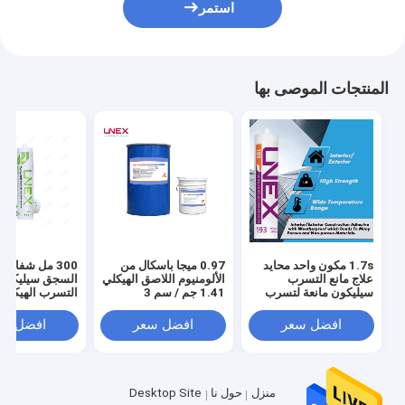
استمر
المنتجات الموصى بها
1.7s مكون واحد محايد
0.97 ميجا باسكال من
300 مل شفافة
علاج مانع التسرب
الألومنيوم اللاصق الهيكلي
السجق سيليكون 
سيليكون مانعة لتسرب
1.41 جم / سم 3
التسرب الهيكلي 
الماء
افضل سعر
افضل سعر
افضل سع
منزل
حول نا
Desktop Site