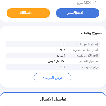
MOQ：1 مربع
افضل سعر
ﺎﺘﺼﻟ ﺍﻶﻧ
منتوج وصف
إصدار الشهادات
CE
اسم العلامة التجارية
UNEX
الحد الأدنى لكمية
1 مربع
تفاصيل التغليف
750 مل / يس
رقم الموديل
211
عرض المزيد
تفاصيل الاتصال