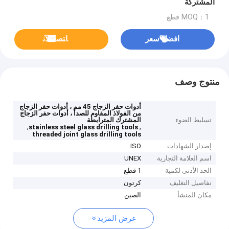
المشتركة
MOQ：1 قطع
افضل سعر
ﺎﺘﺼﻟ ﺍﻶﻧ
منتوج وصف
أدوات حفر الزجاج 45 مم ، أدوات حفر الزجاج
من الفولاذ المقاوم للصدأ ، أدوات حفر الزجاج
تسليط الضوء
المشترك المترابطة
,
,
stainless steel glass drilling tools
threaded joint glass drilling tools
إصدار الشهادات
ISO
اسم العلامة التجارية
UNEX
الحد الأدنى لكمية
1 قطع
تفاصيل التغليف
كرتون
مكان المنشأ
الصين
عرض المزيد