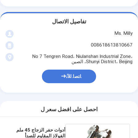
تفاصيل الاتصال
Ms. Milly
008618613810667
No 7 Tengren Road، Niulanshan Industrial Zone،
Shunyi District، Beijing، الصين
ﺎﺘﺼﻟ ﺍﻶﻧ
احصل على افضل سعر ل
أدوات حفر الزجاج 45 ملم
الفولاذ المقاوم للصدأ