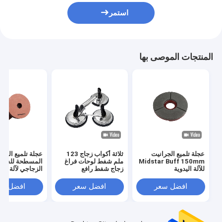
استمر
المنتجات الموصى بها
عجلة تلميع الجرانيت
ثلاثة أكواب زجاج 123
عجلة تلميع الزجا
Midstar Buff 150mm
ملم شفط لوحات فراغ
المسطحة للشك
للآلة اليدوية
زجاج شفط رافع
الزجاجي لآلة الح
المستقيمة
افضل سعر
افضل سعر
افضل سع