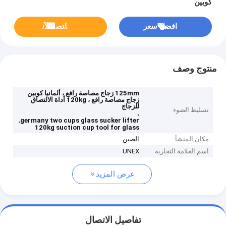
كوبين
افضل سعر
ﺎﺘﺼﻟ ﺍﻶﻧ
منتوج وصف
125mm زجاج مصاصة رافع ، ألمانيا كوبين
زجاج مصاصة رافع ، 120kg أداة الالتصاق
للزجاج
تسليط الضوء
,
,
germany two cups glass sucker lifter
120kg suction cup tool for glass
مكان المنشأ
الصين
اسم العلامة التجارية
UNEX
عرض المزيد
تفاصيل الاتصال