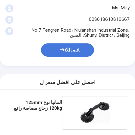
Ms. Milly
008618613810667
No 7 Tengren Road، Niulanshan Industrial Zone،
Shunyi District، Beijing، الصين
ﺎﺘﺼﻟ ﺍﻶﻧ
احصل على افضل سعر ل
ألمانيا نوع 125mm
120kg زجاج مصاصة رافع
أسود اللون كوبين