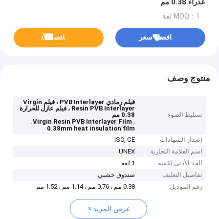
عذراء 0.38 مم
MOQ：1 لفة
افضل سعر
ﺎﺘﺼﻟ ﺍﻶﻧ
منتوج وصف
فيلم رمادي PVB Interlayer ، فيلم Virgin
Resin PVB Interlayer ، فيلم عازل للحرارة
تسليط الضوء
0.38 مم
,
,
Virgin Resin PVB Interlayer Film
0.38mm heat insulation film
إصدار الشهادات
ISO, CE
اسم العلامة التجارية
UNEX
الحد الأدنى لكمية
1 لفة
تفاصيل التغليف
صندوق خشبي
رقم الموديل
0.38 مم ، 0.76 مم ، 1.14 مم ، 1.52 مم
عرض المزيد