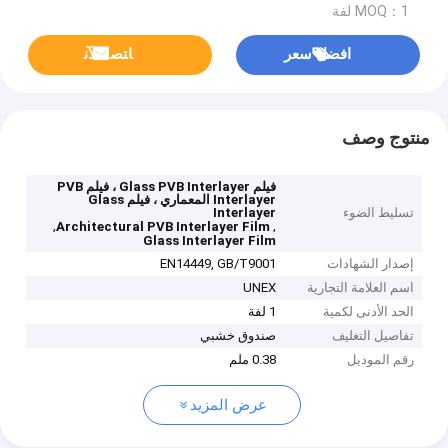
MOQ：1 لفة
افضل سعر
ﺎﺘﺼﻟ ﺍﻶﻧ
منتوج وصف
فيلم Glass PVB Interlayer ، فيلم PVB
Interlayer المعماري ، فيلم Glass
تسليط الضوء
Interlayer
,
,
Architectural PVB Interlayer Film
Glass Interlayer Film
إصدار الشهادات
EN14449, GB/T9001
اسم العلامة التجارية
UNEX
الحد الأدنى لكمية
1 لفة
تفاصيل التغليف
صندوق خشبي
رقم الموديل
0.38 ملم
عرض المزيد